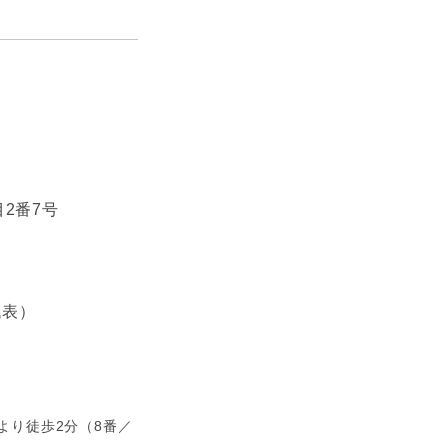
2番7号
（代表）
より徒歩2分（8番／